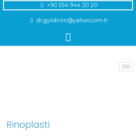
+90 554 944 20 20
dr.gyildirim@yahoo.com.tr
Rinoplasti