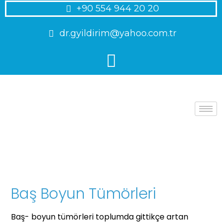
+90 554 944 20 20
dr.gyildirim@yahoo.com.tr
Baş Boyun Tümörleri
Baş- boyun tümörleri toplumda gittikçe artan